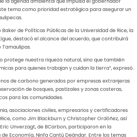
 de la agenda ambiental que impulsa el gobernador
este tema como prioridad estratégica para asegurar un
aulipecas.
Baker de Políticas Públicas de la Universidad de Rice, la
rtigue, destacó el alcance del acuerdo, que contribuirá
e Tamaulipas.
o protege nuestra riqueza natural, sino que también
cas para quienes trabajan y cuidan la tierra”, expresó.
onos de carbono generados por empresas extranjeras
nservación de bosques, pastizales y zonas costeras,
cos para las comunidades.
ia, asociaciones civiles, empresarios y certificadores
e Rice, como Jim Blackburn y Christopher Ordóñez, así
Eric Unverzagt, de BCarbon, participaron en la
ria de Economía, Ninfa Cantú Deándar. Entre los temas