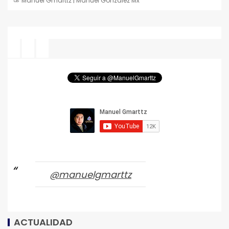
Manuel Gmarttz | Manuel Gonzalez Mx
@manuelgmarttz
ACTUALIDAD