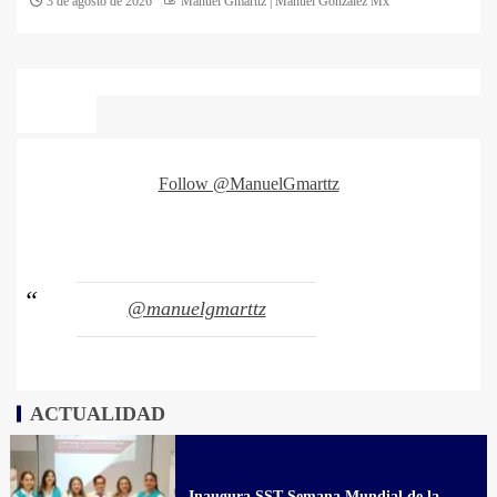
3 de agosto de 2026
Manuel Gmarttz | Manuel Gonzalez Mx
Follow @ManuelGmarttz
@manuelgmarttz
ACTUALIDAD
Inaugura SST Semana Mundial de la