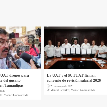
 UAT drones para
La UAT y el SUTUAT firman
ce del gusano
convenio de revisión salarial 2026
en Tamaulipas
26 de mayo de 2026
Manuel Gmarttz | Manuel Gonzalez Mx
2026
tz | Manuel Gonzalez Mx