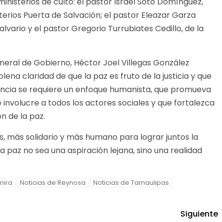
 ministerios de culto: el pastor Israel Soto Domínguez,
terios Puerta de Salvación; el pastor Eleazar Garza
lvario y el pastor Gregorio Turrubiates Cedillo, de la
general de Gobierno, Héctor Joel Villegas González
ena claridad de que la paz es fruto de la justicia y que
lencia se requiere un enfoque humanista, que promueva
 involucre a todos los actores sociales y que fortalezca
ón de la paz.
, más solidario y más humano para lograr juntos la
 paz no sea una aspiración lejana, sino una realidad
mira
Noticias de Reynosa
Noticias de Tamaulipas
Siguiente