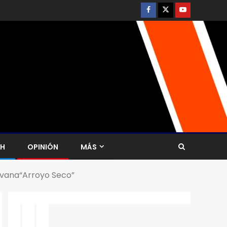
CH
OPINIÓN
MÁS
ravana“Arroyo Seco”