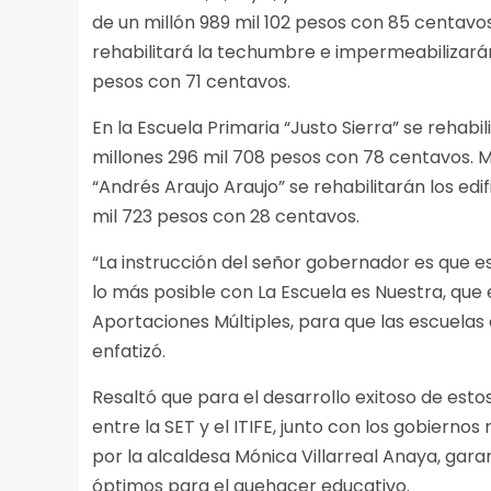
de un millón 989 mil 102 pesos con 85 centavos
rehabilitará la techumbre e impermeabilizarán l
pesos con 71 centavos.
En la Escuela Primaria “Justo Sierra” se rehabi
millones 296 mil 708 pesos con 78 centavos. M
“Andrés Araujo Araujo” se rehabilitarán los edifi
mil 723 pesos con 28 centavos.
“La instrucción del señor gobernador es que
lo más posible con La Escuela es Nuestra, qu
Aportaciones Múltiples, para que las escuelas 
enfatizó.
Resaltó que para el desarrollo exitoso de es
entre la SET y el ITIFE, junto con los gobierno
por la alcaldesa Mónica Villarreal Anaya, gar
óptimos para el quehacer educativo.